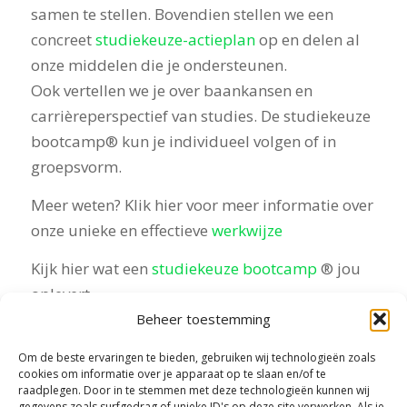
samen te stellen. Bovendien stellen we een
concreet
studiekeuze-actieplan
op en delen al
onze middelen die je ondersteunen.
Ook vertellen we je over baankansen en
carrièreperspectief van studies. De studiekeuze
bootcamp® kun je individueel volgen of in
groepsvorm.
Meer weten? Klik hier voor meer informatie over
onze unieke en effectieve
werkwijze
Kijk hier wat een
studiekeuze bootcamp
® jou
oplevert
Beheer toestemming
Benieuwd geworden? Er zijn 21 studiekeuze
adviseurs, er is er dust vast ook één dicht bij jou
Om de beste ervaringen te bieden, gebruiken wij technologieën zoals
cookies om informatie over je apparaat op te slaan en/of te
in de
buurt.
raadplegen. Door in te stemmen met deze technologieën kunnen wij
gegevens zoals surfgedrag of unieke ID's op deze site verwerken. Als je