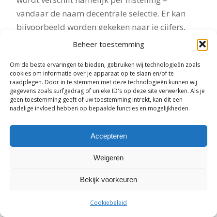
vandaar de naam
decentrale selectie
. Er kan
bijvoorbeeld worden gekeken naar je cijfers,
motivatie, een kennistoets of referenties.
Beheer toestemming
Op de website van de onderwijsinstelling vind je
Om de beste ervaringen te bieden, gebruiken wij technologieën zoals
onder ‘toelating’ of ‘selectie’ meestal
cookies om informatie over je apparaat op te slaan en/of te
raadplegen. Door in te stemmen met deze technologieën kunnen wij
uitgebreide informatie, zoals:
gegevens zoals surfgedrag of unieke ID's op deze site verwerken. Als je
geen toestemming geeft of uw toestemming intrekt, kan dit een
nadelige invloed hebben op bepaalde functies en mogelijkheden.
algemene informatie en reglementen van de
selectieprocedure;
Accepteren
inhoudelijke informatie over opdrachten of
onderdelen die je moet voorbereiden;
Weigeren
een tijdschema met belangrijke data voor
Bekijk voorkeuren
bijvoorbeeld gesprekken, theorie-examens
of medische keuringen.
Cookiebeleid