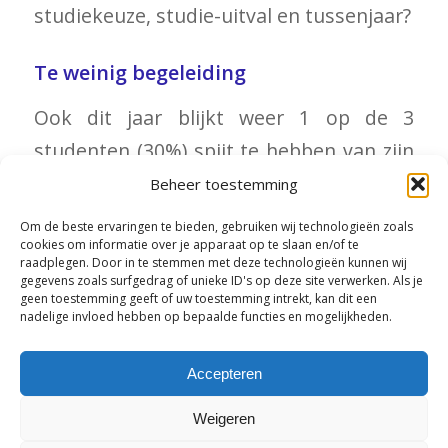
studiekeuze, studie-uitval en tussenjaar?
Te weinig begeleiding
Ook dit jaar blijkt weer 1 op de 3
studenten (30%) spijt te hebben van zijn
studiekeuze. Zij geven aan dat ze een
Beheer toestemming
andere studie hadden gekozen als ze nu
Om de beste ervaringen te bieden, gebruiken wij technologieën zoals
cookies om informatie over je apparaat op te slaan en/of te
opnieuw voor de vraag zouden staan:
raadplegen. Door in te stemmen met deze technologieën kunnen wij
Welke studie past bij mij?
gegevens zoals surfgedrag of unieke ID's op deze site verwerken. Als je
geen toestemming geeft of uw toestemming intrekt, kan dit een
nadelige invloed hebben op bepaalde functies en mogelijkheden.
Lees meer
Accepteren
Weigeren