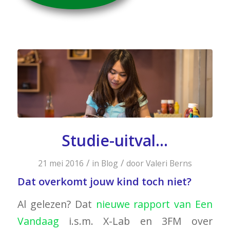
Studie-uitval…
/
/
21 mei 2016
in
Blog
door
Valeri Berns
Dat overkomt jouw kind toch niet?
Al gelezen? Dat
nieuwe rapport van Een
Vandaag
i.s.m. X-Lab en 3FM over