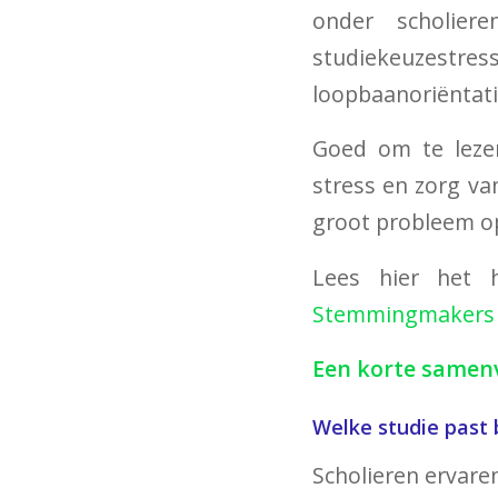
onder scholier
studiekeuzestr
loopbaanoriëntati
Goed om te leze
stress en zorg v
groot probleem op
Lees hier het he
Stemmingmakers 
Een korte samenva
Welke studie past b
Scholieren ervare