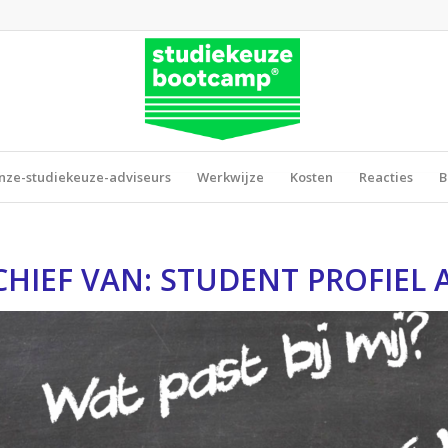
nze-studiekeuze-adviseurs
Werkwijze
Kosten
Reacties
B
CHIEF VAN:
STUDENT PROFIEL 