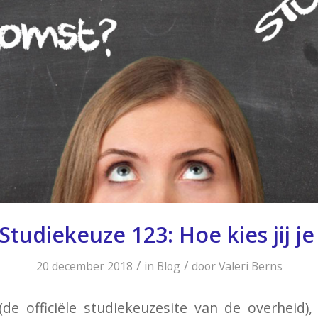
 Studiekeuze 123: Hoe kies jij je
/
/
20 december 2018
in
Blog
door
Valeri Berns
de officiële studiekeuzesite van de overheid),