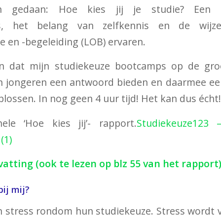
en gedaan: Hoe kies jij je studie? Een 
ess, het belang van zelfkennis en de wijz
e en -begeleiding (LOB) ervaren.
n dat mijn studiekeuze bootcamps op de gro
an jongeren een antwoord bieden en daarmee ee
lossen. In nog geen 4 uur tijd! Het kan dus écht!
le ‘Hoe kies jij’- rapport.
Studiekeuze123 –
(1)
tting (ook te lezen op blz 55 van het rapport
ij mij?
n stress rondom hun studiekeuze. Stress wordt 