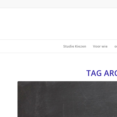
Studie Kiezen
Voor wie
o
TAG AR