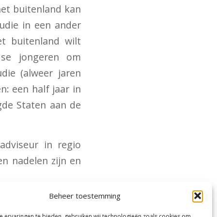
het buitenland kan
tudie in een ander
t buitenland wilt
ndse jongeren om
die (alweer jaren
: een half jaar in
igde Staten aan de
adviseur in regio
en nadelen zijn en
Beheer toestemming
 ervaringen te bieden, gebruiken wij technologieën zoals cookies om