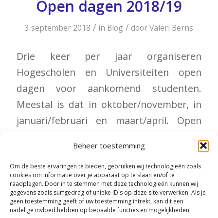
Open dagen 2018/19
/
/
3 september 2018
in
Blog
door
Valeri Berns
Drie keer per jaar organiseren
Hogescholen en Universiteiten open
dagen voor aankomend studenten.
Meestal is dat in oktober/november, in
januari/februari en maart/april. Open
dagen worden opgevolgd door
Beheer toestemming
meeloopdagen en proefstudeerdagen.
Om de beste ervaringen te bieden, gebruiken wij technologieën zoals
Klik
hier
voor kalender van agenda open
cookies om informatie over je apparaat op te slaan en/of te
raadplegen. Door in te stemmen met deze technologieën kunnen wij
dagen 2018/2019
gegevens zoals surfgedrag of unieke ID's op deze site verwerken. Als je
geen toestemming geeft of uw toestemming intrekt, kan dit een
nadelige invloed hebben op bepaalde functies en mogelijkheden.